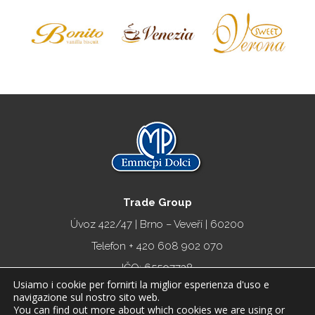
Trade Group
Úvoz 422/47 | Brno – Veveří | 60200
Telefon + 420
608 902 070
IČO: 65507738
Usiamo i cookie per fornirti la miglior esperienza d'uso e
info@oplatkykekave.cz
navigazione sul nostro sito web.
You can find out more about which cookies we are using or